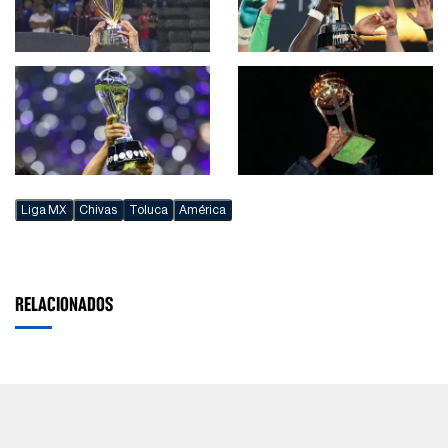
Liga MX
Chivas
Toluca
América
RELACIONADOS