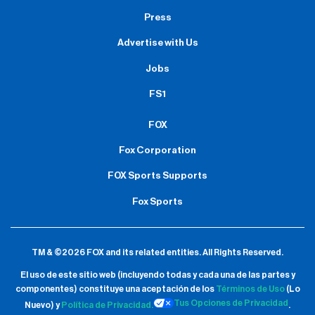
Press
Advertise with Us
Jobs
FS1
FOX
Fox Corporation
FOX Sports Supports
Fox Sports
TM & ©2026 FOX and its related entities.
All Rights Reserved.
El uso de este sitio web (incluyendo todas y cada una de las partes y
componentes) constituye una aceptación de
los
Términos de Uso
(Lo
Tus Opciones de Privacidad
Nuevo) y
Política de Privacidad.
.