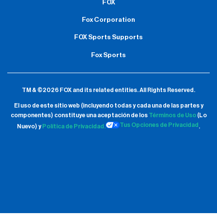
FOX
Fox Corporation
FOX Sports Supports
Fox Sports
TM & ©2026 FOX and its related entities.
All Rights Reserved.
El uso de este sitio web (incluyendo todas y cada una de las partes y
componentes) constituye una aceptación de
los
Términos de Uso
(Lo
Tus Opciones de Privacidad
Nuevo) y
Política de Privacidad.
.