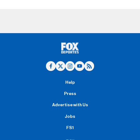
Help
Press
Advertise with Us
Jobs
FS1