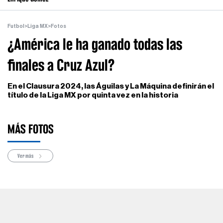
Futbol
>
Liga MX
>
Fotos
¿América le ha ganado todas las
finales a Cruz Azul?
En el Clausura 2024, las Águilas y La Máquina definirán el
título de la Liga MX por quinta vez en la historia
MÁS FOTOS
Ver más