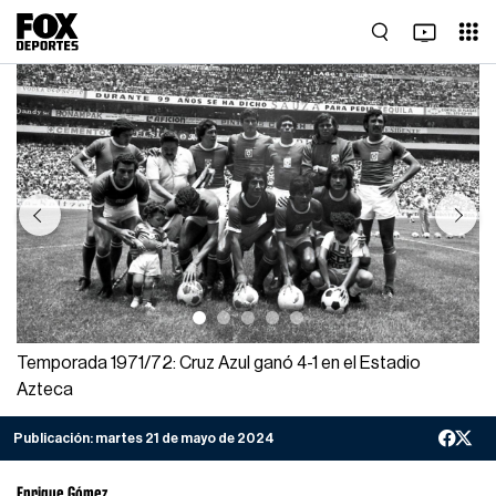
Previous
Next
Temporada 1971/72: Cruz Azul ganó 4-1 en el Estadio
Azteca
Publicación:
martes 21 de mayo de 2024
Enrique Gómez