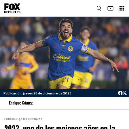
Publicación: jueves 28 de diciembre de 2023
Enrique Gómez
Futbol
>
Liga MX
>
Noticias
2023, uno de los mejores años en la