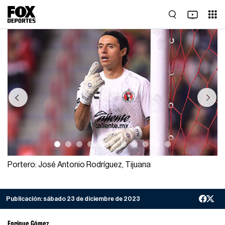
Previous
Next
Portero: José Antonio Rodríguez, Tijuana
Publicación:
sábado 23 de diciembre de 2023
Enrique Gómez