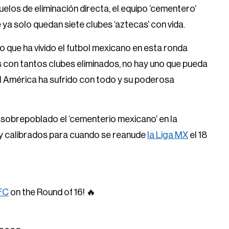
los de eliminación directa, el equipo ‘cementero’
 ya solo quedan siete clubes ‘aztecas’ con vida.
 que ha vivido el futbol mexicano en esta ronda
ues con tantos clubes eliminados, no hay uno que pueda
l América ha sufrido con todo y su poderosa
 sobrepoblado el ‘cementerio mexicano’ en la
y calibrados para cuando se reanude
la Liga MX
el 18
FC
on the Round of 16! 🔥