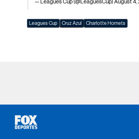
— Leagues Cup (@LeaguesCup)
August 4,
Leagues Cup
Cruz Azul
Charlotte Hornets