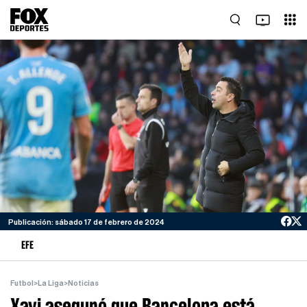
Publicación: sábado 17 de febrero de 2024
EFE
Futbol
>
La Liga
>
Noticias
Xavi aseguró que Barcelona está