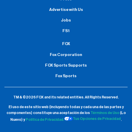
Advertise with Us
Jobs
FS1
FOX
Fox Corporation
FOX Sports Supports
Fox Sports
TM & ©2026 FOX and its related entities.
All Rights Reserved.
El uso de este sitio web (incluyendo todas y cada una de las partes y
componentes) constituye una aceptación de
los
Términos de Uso
(Lo
Tus Opciones de Privacidad
Nuevo) y
Política de Privacidad.
.