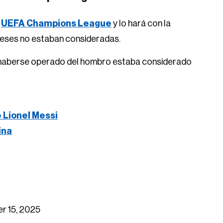
a
UEFA Champions League
y lo hará con la
 meses no estaban consideradas.
e haberse operado del hombro estaba considerado
e Lionel Messi
ina
r 15, 2025