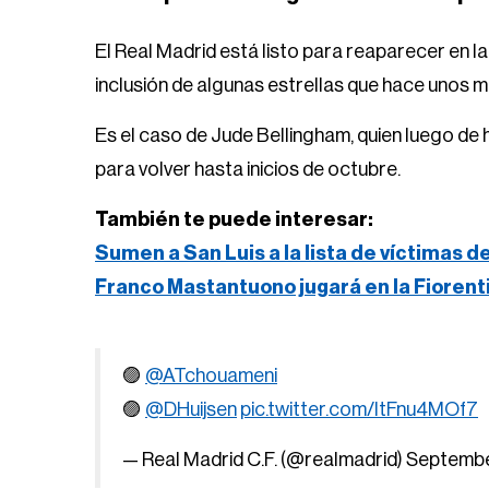
El Real Madrid está listo para reaparecer en l
inclusión de algunas estrellas que hace unos
Es el caso de Jude Bellingham, quien luego d
para volver hasta inicios de octubre.
También te puede interesar:
Sumen a San Luis a la lista de víctimas d
Franco Mastantuono jugará en la Fiorent
🟣
@ATchouameni
🟣
@DHuijsen
pic.twitter.com/ltFnu4MOf7
— Real Madrid C.F. (@realmadrid)
Septembe