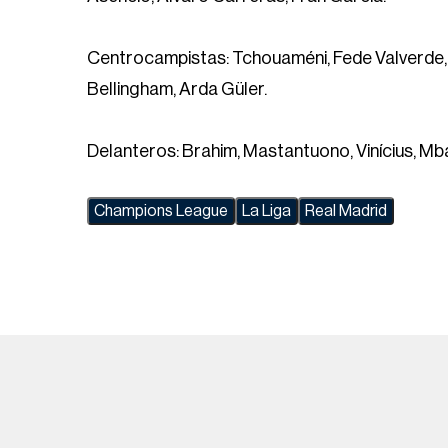
Centrocampistas: Tchouaméni, Fede Valverde,
Bellingham, Arda Güler.
Delanteros: Brahim, Mastantuono, Vinícius, M
Champions League
La Liga
Real Madrid