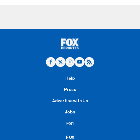
Help
Press
Advertise with Us
Jobs
FS1
FOX