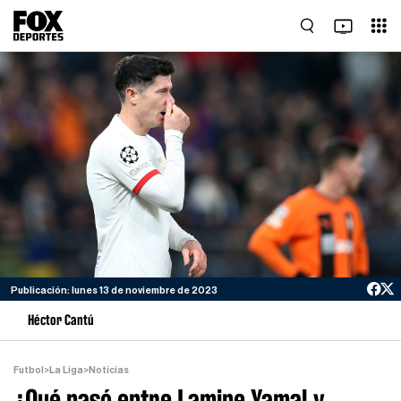
Publicación: lunes 13 de noviembre de 2023
Héctor Cantú
Futbol
>
La Liga
>
Noticias
¿Qué pasó entre Lamine Yamal y