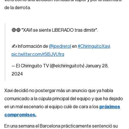
de la derrota.
🔴🔵 "XAVI se siente LIBERADO tras dimitir".
✍️ Información de
@jpedrerol
en
#ChiringuitoXavi
.
pic.twitter.com/r5ISJVU1rq
— El Chiringuito TV (@elchiringuitotv)
January 28,
2024
Xavi decidió no postergar más un anuncio que ya había
comunicado a la cúpula principal del equipo y que ha dejado
en un mal escenario al equipo culé de cara a los
próximos
compromisos.
En una semana el Barcelona prácticamente sentenció su