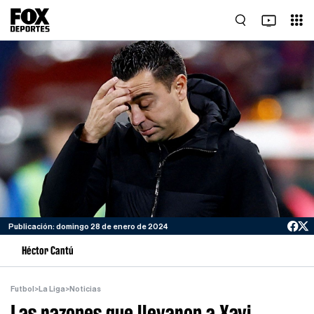
Publicación: domingo 28 de enero de 2024
Héctor Cantú
Futbol
>
La Liga
>
Noticias
Las razones que llevaron a Xavi