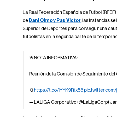
La Real Federación Española de Futbol (RFEF) 
de
Dani Olmo y Pau Victor
, las instancias s
Superior de Deportes para conseguir una cautela
futbolistas en la segunda parte de la tempora
🚨NOTA INFORMATIVA:
Reunión de la Comisión de Seguimiento de
📎
https://t.co/iYYK9Rfx58
pic.twitter.com
— LALIGA Corporativo (@LaLigaCorp)
Jan