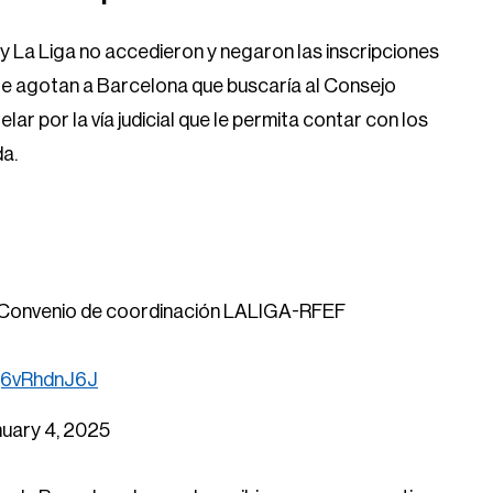
y La Liga no accedieron y negaron las inscripciones
e le agotan a Barcelona que buscaría al Consejo
r por la vía judicial que le permita contar con los
da.
l Convenio de coordinación LALIGA-RFEF
/j6vRhdnJ6J
uary 4, 2025