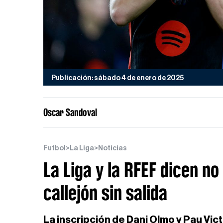
Publicación: sábado 4 de enero de 2025
Oscar Sandoval
Futbol
>
La Liga
>
Noticias
La Liga y la RFEF dicen n
callejón sin salida
La inscripción de Dani Olmo y Pau Vic