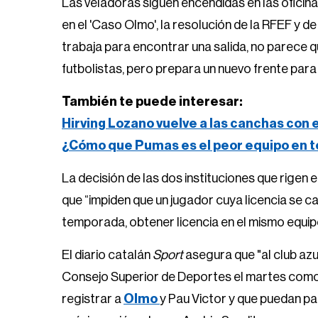
Las veladoras siguen encendidas en las oficin
en el 'Caso Olmo', la resolución de la RFEF y d
trabaja para encontrar una salida, no parece q
futbolistas, pero prepara un nuevo frente para 
También te puede interesar:
Hirving Lozano vuelve a las canchas con 
¿Cómo que Pumas es el peor equipo en t
La decisión de las dos instituciones que rigen e
que “impiden que un jugador cuya licencia se c
temporada, obtener licencia en el mismo equipo
El diario catalán
Sport
asegura que "al club az
Consejo Superior de Deportes el martes como úl
registrar a
Olmo
y Pau Victor y que puedan p