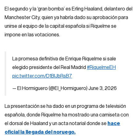
El segundo y la ‘gran bomba’ es Erling Haaland, delantero del
Manchester City, quien ya habría dado su aprobación para
unirse al equipo de la capital española si Riquelme se
impone en las votaciones.
La promesa definitiva de Enrique Riquelme si sale
elegido presidente del Real Madrid
#RiquelmeEH
pic.twitter.com/D1BlJbRsB7
— El Hormiguero (@El_Hormiguero)
June 3, 2026
La presentación se ha dado en un programa de televisión
española, donde Riquelme ha mostrado una camiseta con
el dorsal de Haaland y un acta notarial donde se
hace
oficial la llegada del noruego.