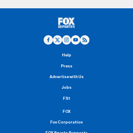
Help
Press
Advertise with Us
Jobs
FS1
FOX
Fox Corporation