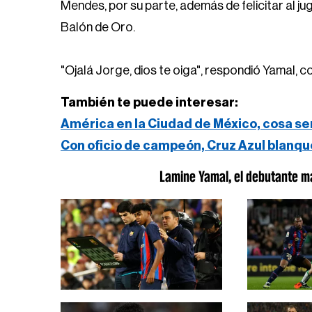
Mendes, por su parte, además de felicitar al ju
Balón de Oro.
"Ojalá Jorge, dios te oiga", respondió Yamal, c
También te puede interesar:
América en la Ciudad de México, cosa se
Con oficio de campeón, Cruz Azul blanqu
Lamine Yamal, el debutante má