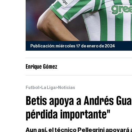
Publicación: miércoles 17 de enero de 2024
Enrique Gómez
Futbol
>
La Liga
>
Noticias
Betis apoya a Andrés Gua
pérdida importante"
Aun así, el técnico Pellegrini apoyará 