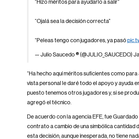
“Hizo méritos para ayudarlo a salir”
“Ojalá sea la decisión correcta”
“Peleas tengo con jugadores, ya pasó
pic.
— Julio Saucedo ®️ (@JULIO_SAUCEDO)
Ja
“Ha hecho aquí méritos suficientes como para a
vista personal le daré todo el apoyo y ayuda e
puesto tenemos otros jugadores y, si se produc
agregó el técnico.
De acuerdo con la agencia EFE, fue Guardado qui
contrato a cambio de una simbólica cantidad de 
esta decisión, aunque inesperada, no tiene nad