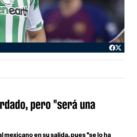
rdado, pero "será una
al mexicano en su salida, pues "se lo ha