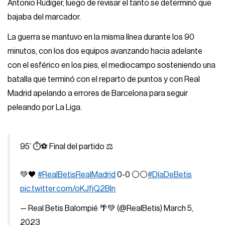
Antonio Rüdiger, luego de revisar el tanto se determinó que
bajaba del marcador.
La guerra se mantuvo en la misma línea durante los 90
minutos, con los dos equipos avanzando hacia adelante
con el esférico en los pies, el mediocampo sosteniendo una
batalla que terminó con el reparto de puntos y con Real
Madrid apelando a errores de Barcelona para seguir
peleando por La Liga.
95’ ⏱⚽️ Final del partido ⚖
💚🖤
#RealBetisRealMadrid
0-0 ⚪⚪
#DíaDeBetis
pic.twitter.com/oKJfjQ2BIn
— Real Betis Balompié 🌴💚 (@RealBetis)
March 5,
2023