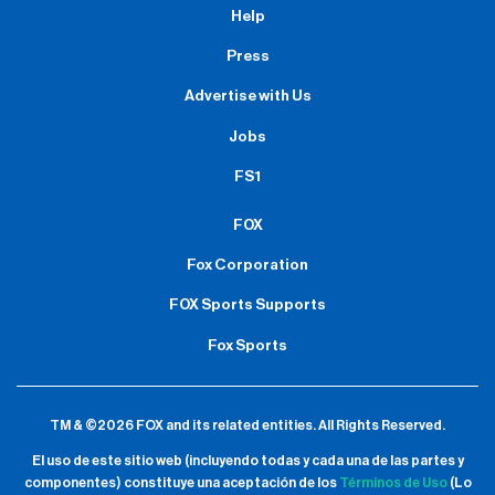
Help
Press
Advertise with Us
Jobs
FS1
FOX
Fox Corporation
FOX Sports Supports
Fox Sports
TM & ©2026 FOX and its related entities.
All Rights Reserved.
El uso de este sitio web (incluyendo todas y cada una de las partes y
componentes) constituye una aceptación de
los
Términos de Uso
(Lo