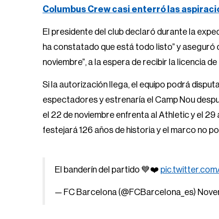
Columbus Crew casi enterró las aspirac
El presidente del club declaró durante la expe
ha constatado que está todo listo” y aseguró q
noviembre”, a la espera de recibir la licencia d
Si la autorización llega, el equipo podrá disput
espectadores y estrenaría el Camp Nou despué
el 22 de noviembre enfrenta al Athletic y el 29
festejará 126 años de historia y el marco no po
El banderín del partido 💙❤️
pic.twitter.c
— FC Barcelona (@FCBarcelona_es)
Nove