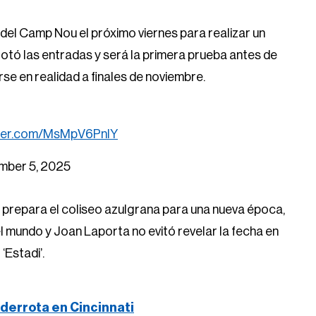
 del Camp Nou el próximo viernes para realizar un
gotó las entradas y será la primera prueba antes de
rse en realidad a finales de noviembre.
tter.com/MsMpV6PnIY
mber 5, 2025
y prepara el coliseo azulgrana para una nueva época,
el mundo y Joan Laporta no evitó revelar la fecha en
‘Estadi’.
derrota en Cincinnati