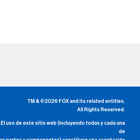
TM & ©2026 FOX and its related entities.
All Rights Reserved.
El uso de este sitio web (incluyendo todas y cada una
de
las partes y componentes) constituye una aceptación
de
los
Términos de Uso
(Lo Nuevo) y
Política de Privacidad.
Tus Opciones de Privacidad
.