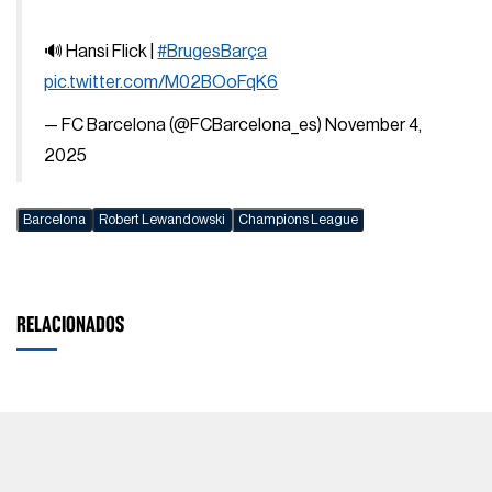
🔊 Hansi Flick |
#BrugesBarça
pic.twitter.com/M02BOoFqK6
— FC Barcelona (@FCBarcelona_es)
November 4,
2025
Barcelona
Robert Lewandowski
Champions League
RELACIONADOS