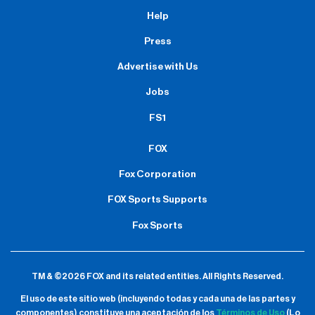
Help
Press
Advertise with Us
Jobs
FS1
FOX
Fox Corporation
FOX Sports Supports
Fox Sports
TM & ©2026 FOX and its related entities.
All Rights Reserved.
El uso de este sitio web (incluyendo todas y cada una de las partes y
componentes) constituye una aceptación de
los
Términos de Uso
(Lo