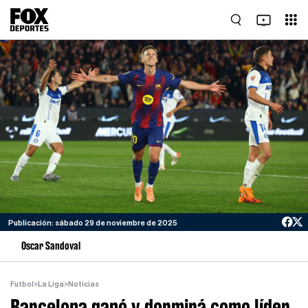
Publicación: sábado 29 de noviembre de 2025
Oscar Sandoval
Futbol
>
La Liga
>
Noticias
Barcelona ganó y dormirá como líder