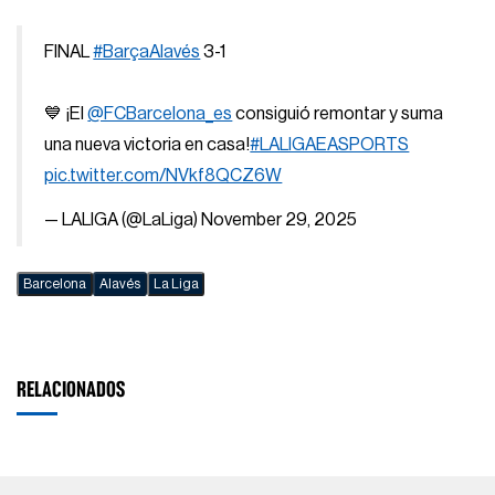
FINAL
#BarçaAlavés
3-1
💙 ¡El
@FCBarcelona_es
consiguió remontar y suma
una nueva victoria en casa!
#LALIGAEASPORTS
pic.twitter.com/NVkf8QCZ6W
— LALIGA (@LaLiga)
November 29, 2025
Barcelona
Alavés
La Liga
RELACIONADOS