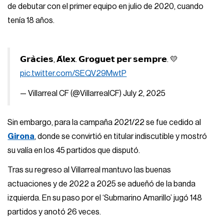
de debutar con el primer equipo en julio de 2020, cuando
tenía 18 años.
𝗚𝗿𝗮̀𝗰𝗶𝗲𝘀, 𝗔́𝗹𝗲𝘅. 𝗚𝗿𝗼𝗴𝘂𝗲𝘁 𝗽𝗲𝗿 𝘀𝗲𝗺𝗽𝗿𝗲. 💛
pic.twitter.com/SEQV29MwtP
— Villarreal CF (@VillarrealCF)
July 2, 2025
Sin embargo, para la campaña 2021/22 se fue cedido al
Girona
, donde se convirtió en titular indiscutible y mostró
su valía en los 45 partidos que disputó.
Tras su regreso al Villarreal mantuvo las buenas
actuaciones y de 2022 a 2025 se adueñó de la banda
izquierda. En su paso por el ‘Submarino Amarillo’ jugó 148
partidos y anotó 26 veces.