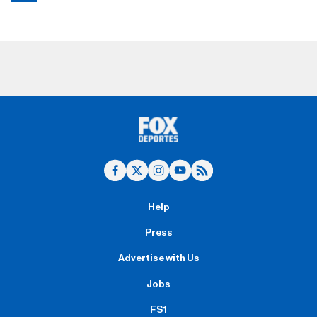
Help
Press
Advertise with Us
Jobs
FS1