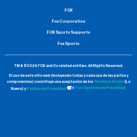
FOX
Fox Corporation
FOX Sports Supports
Fox Sports
TM & ©2026 FOX and its related entities.
All Rights Reserved.
El uso de este sitio web (incluyendo todas y cada una de las partes y
componentes) constituye una aceptación de
los
Términos de Uso
(Lo
Tus Opciones de Privacidad
Nuevo) y
Política de Privacidad.
.