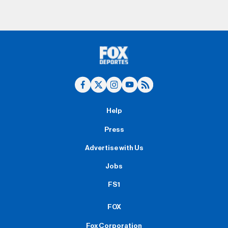
Help
Press
Advertise with Us
Jobs
FS1
FOX
Fox Corporation