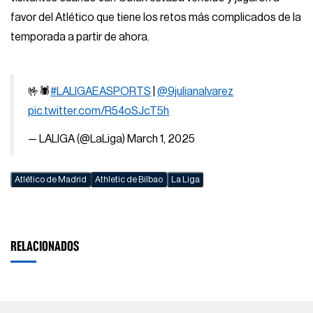
favor del Atlético que tiene los retos más complicados de la
temporada a partir de ahora.
🤟🕷️
#LALIGAEASPORTS
|
@9julianalvarez
pic.twitter.com/R54oSJcT5h
— LALIGA (@LaLiga)
March 1, 2025
Atlético de Madrid
Athletic de Bilbao
La Liga
RELACIONADOS