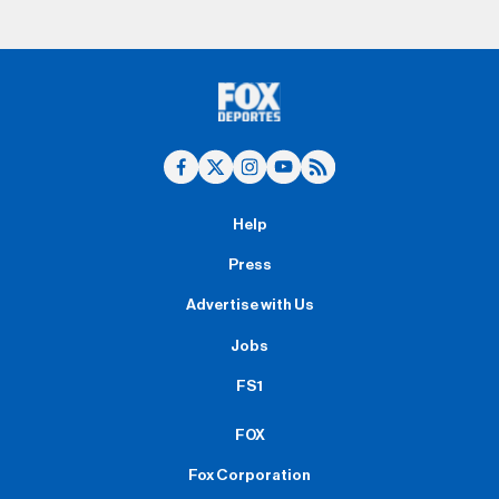
Help
Press
Advertise with Us
Jobs
FS1
FOX
Fox Corporation