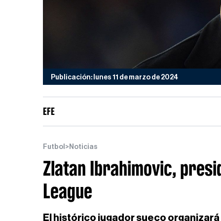
Publicación: lunes 11 de marzo de 2024
EFE
Futbol
>
Noticias
Zlatan Ibrahimovic, presi
League
El histórico jugador sueco organizará