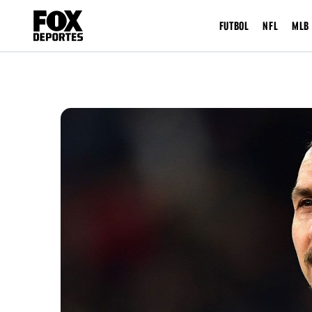
FUTBOL
NFL
MLB