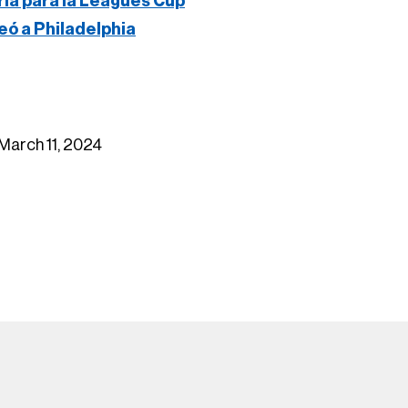
ria para la Leagues Cup
eó a Philadelphia
March 11, 2024