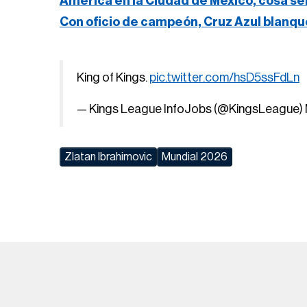
América en la Ciudad de México, cosa se
Con oficio de campeón, Cruz Azul blanqu
King of Kings.
pic.twitter.com/hsD5ssFdLn
— Kings League InfoJobs (@KingsLeague)
Zlatan Ibrahimovic
Mundial 2026