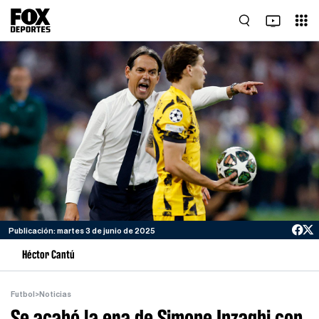
Publicación: martes 3 de junio de 2025
Héctor Cantú
Futbol
>
Noticias
Se acabó la era de Simone Inzaghi con