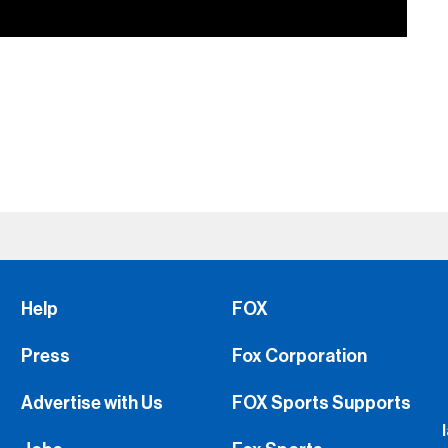
Help
FOX
Press
Fox Corporation
Advertise with Us
FOX Sports Supports