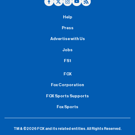
Help
Press
Advertise with Us
Jobs
FS1
FOX
Fox Corporation
FOX Sports Supports
Fox Sports
TM & ©2026 FOX and its related entities.
All Rights Reserved.