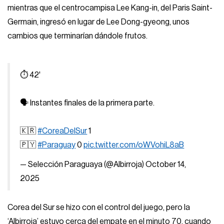
mientras que el centrocampisa Lee Kang-in, del Paris Saint-
Germain, ingresó en lugar de Lee Dong-gyeong, unos
cambios que terminarían dándole frutos.
⏱️ 42'
🗣️ Instantes finales de la primera parte.
🇰🇷
#CoreaDelSur
1
🇵🇾
#Paraguay
0
pic.twitter.com/oWVohiL8aB
— Selección Paraguaya (@Albirroja)
October 14,
2025
Corea del Sur se hizo con el control del juego, pero la
‘Albirroja’ estuvo cerca del empate en el minuto 70, cuando