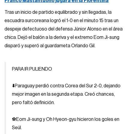
Franco Mastantuono jugará en la Fiorentina
Tras un inicio de partido equilibrado y sin llegadas, la
escuadra surcoreana logró el 1-0 en el minuto 15 tras un
despeje defectuoso del defensa Júnior Alonso en el área
chica. Dejó el balón a la deriva y el extremo Eom Ji-sung
disparó y superó al guardameta Orlando Gil.
PARA IR PULIENDO
⬇️Paraguay perdió contra Corea del Sur 2-0, dejando
mejor imagen en la segunda etapa. Creó chances,
pero faltó definición.
⚽️Eom Ji-sung y Oh Hyeon-gyu hicieron los goles en
Seúl.