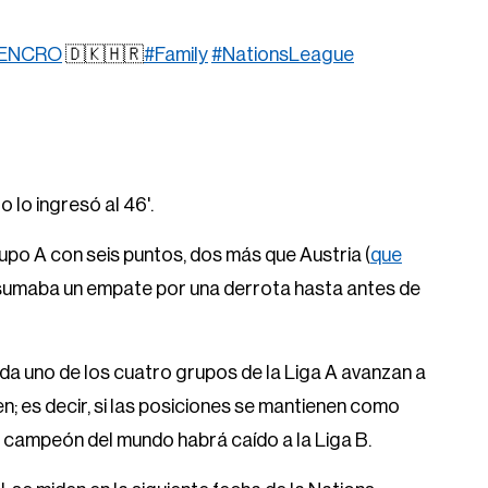
ENCRO
🇩🇰🇭🇷
#Family
#NationsLeague
 lo ingresó al 46'.
rupo A con seis puntos, dos más que Austria (
que
o sumaba un empate por una derrota hasta antes de
a uno de los cuatro grupos de la Liga A avanzan a
n; es decir, si las posiciones se mantienen como
l campeón del mundo habrá caído a la Liga B.