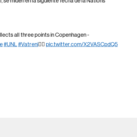
, se miden en la siguiente fecha de la Nations
lects all three points in Copenhagen -
e
#UNL
#Vatreni
❤️‍🔥
pic.twitter.com/X2VASCpdQ5