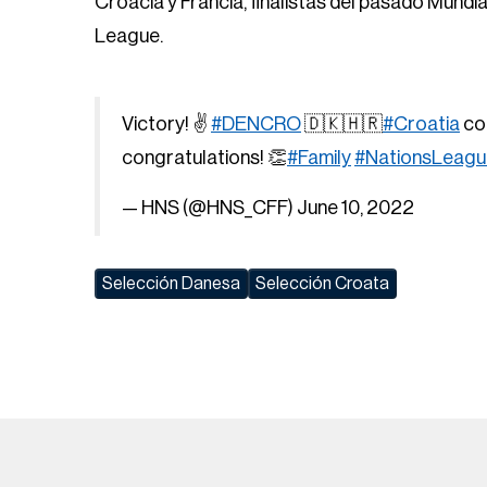
Croacia y Francia, finalistas del pasado Mundial
League.
Victory! ✌️
#DENCRO
🇩🇰🇭🇷
#Croatia
col
congratulations! 👏
#Family
#NationsLeagu
— HNS (@HNS_CFF)
June 10, 2022
Selección Danesa
Selección Croata