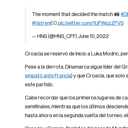
The moment that decided the match. 📸
#D
#Vatreni
❤️‍🔥
pic.twitter.com/1UFWgzZFVS
— HNS (@HNS_CFF)
June 10, 2022
Croacia se reservó de inicio a Luka Modric, pero
Pese a la derrota, Dinamarca sigue líder del G
empató ante Francia
) y que Croacia, que sol
este partido.
Cabe recordar que los primeros lugares de cad
semifinales, mientras que los últimos desciende
hasta ahora en la segunda vuelta del torneo, e