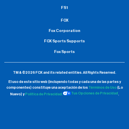
FS1
FOX
Fox Corporation
FOX Sports Supports
Fox Sports
TM & ©2026 FOX and its related entities.
All Rights Reserved.
El uso de este sitio web (incluyendo todas y cada una de las partes y
componentes) constituye una aceptación de
los
Términos de Uso
(Lo
Tus Opciones de Privacidad
Nuevo) y
Política de Privacidad.
.