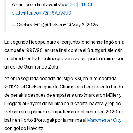
A European final awaits! ✊
#CFC
|
#UECL
pic.twitter.com/GRl6AqVJU0
— Chelsea FC (@ChelseaFC)
May 8, 2025
La segunda Recopa para el conjunto londinense llegó en la
campaña 1997/98, en una final contra el Stuttgart alemán
celebrada en Estocolmo que se resolvió por la mínima con
un gol de Gianfranco Zola.
Ya en la segunda década del siglo XXI, en la temporada
2011/12, el Chelsea ganó la Champions League en la tanda
de penaltis después de empatar a uno (marcaron Müller y
Drogba) al Bayern de Múnich en la capital bávara y repitió
victoria en la primera competición continental en 2020, al
batir en Porto (Portugal) por la mínima al
Manchester City
con gol de Havertz.