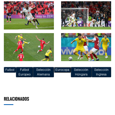
Futbol
Futbol
Selección
Eurocopa
Selección
Selección
Europeo
Alemana
Húngara
Inglesa
RELACIONADOS