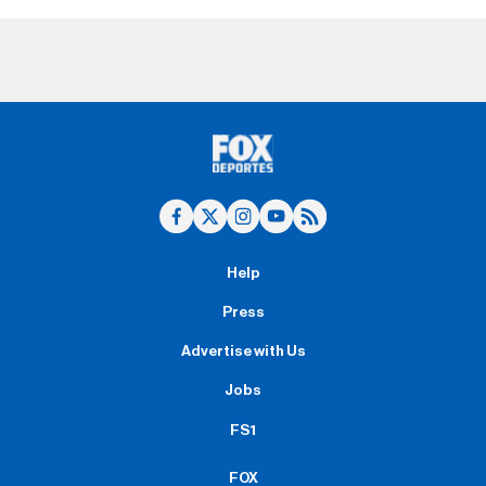
Help
Press
Advertise with Us
Jobs
FS1
FOX