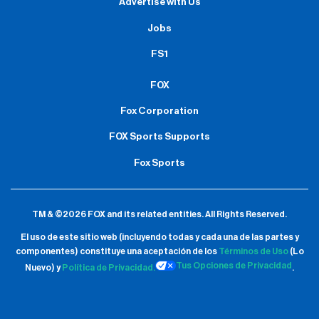
Advertise with Us
Jobs
FS1
FOX
Fox Corporation
FOX Sports Supports
Fox Sports
TM & ©2026 FOX and its related entities.
All Rights Reserved.
El uso de este sitio web (incluyendo todas y cada una de las partes y
componentes) constituye una aceptación de
los
Términos de Uso
(Lo
Tus Opciones de Privacidad
Nuevo) y
Política de Privacidad.
.