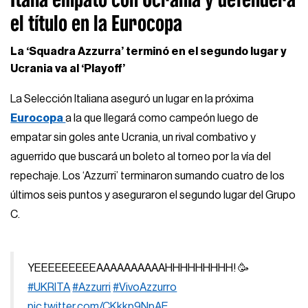
el título en la Eurocopa
La ‘Squadra Azzurra’ terminó en el segundo lugar y
Ucrania va al ‘Playoff’
La Selección Italiana aseguró un lugar en la próxima
Eurocopa
a la que llegará como campeón luego de
empatar sin goles ante Ucrania, un rival combativo y
aguerrido que buscará un boleto al torneo por la vía del
repechaje. Los ‘Azzurri’ terminaron sumando cuatro de los
últimos seis puntos y aseguraron el segundo lugar del Grupo
C.
YEEEEEEEEEAAAAAAAAAAHHHHHHHHH! 🥳
#UKRITA
#Azzurri
#VivoAzzurro
pic.twitter.com/CKkkp9NpAE