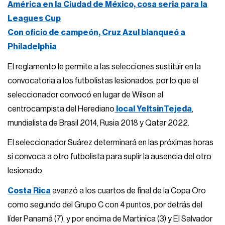
América en la Ciudad de México, cosa seria para la
Leagues Cup
Con oficio de campeón, Cruz Azul blanqueó a
Philadelphia
El reglamento le permite a las selecciones sustituir en la
convocatoria a los futbolistas lesionados, por lo que el
seleccionador convocó en lugar de Wilson al
centrocampista del Herediano
local YeltsinTejeda
,
mundialista de Brasil 2014, Rusia 2018 y Qatar 2022.
El seleccionador Suárez determinará en las próximas horas
si convoca a otro futbolista para suplir la ausencia del otro
lesionado.
Costa Rica
avanzó a los cuartos de final de la Copa Oro
como segundo del Grupo C con 4 puntos, por detrás del
líder Panamá (7), y por encima de Martinica (3) y El Salvador