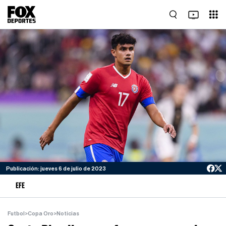
Publicación: jueves 6 de julio de 2023
EFE
Futbol
>
Copa Oro
>
Noticias