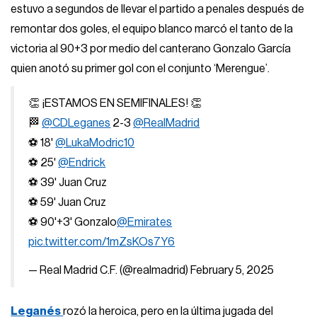
estuvo a segundos de llevar el partido a penales después de
remontar dos goles, el equipo blanco marcó el tanto de la
victoria al 90+3 por medio del canterano Gonzalo García
quien anotó su primer gol con el conjunto ‘Merengue’.
👏 ¡ESTAMOS EN SEMIFINALES! 👏
🏁
@CDLeganes
2-3
@RealMadrid
⚽ 18'
@LukaModric10
⚽ 25'
@Endrick
⚽ 39' Juan Cruz
⚽ 59' Juan Cruz
⚽ 90'+3' Gonzalo
@Emirates
pic.twitter.com/1mZsKOs7Y6
— Real Madrid C.F. (@realmadrid)
February 5, 2025
Leganés
rozó la heroica, pero en la última jugada del