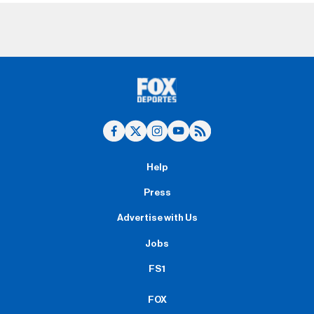
Help
Press
Advertise with Us
Jobs
FS1
FOX