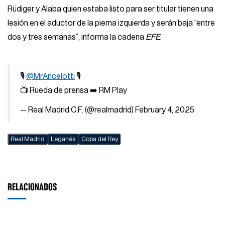
Rüdiger y Alaba quien estaba listo para ser titular tienen una
lesión en el aductor de la pierna izquierda y serán baja “entre
dos y tres semanas”, informa la cadena
EFE
.
🎙️
@MrAncelotti
🎙️
📺 Rueda de prensa ➡️ RM Play
— Real Madrid C.F. (@realmadrid)
February 4, 2025
Real Madrid
Leganés
Copa del Rey
RELACIONADOS