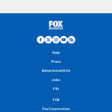
Help
Press
Advertise with Us
Jobs
FS1
FOX
Fox Corporation