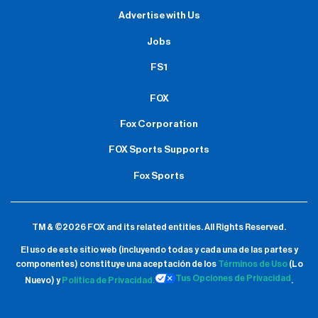
Advertise with Us
Jobs
FS1
FOX
Fox Corporation
FOX Sports Supports
Fox Sports
TM & ©2026 FOX and its related entities.
All Rights Reserved.
El uso de este sitio web (incluyendo todas y cada una de las partes y
componentes) constituye una aceptación de
los
Términos de Uso
(Lo
Tus Opciones de Privacidad
Nuevo) y
Política de Privacidad.
.