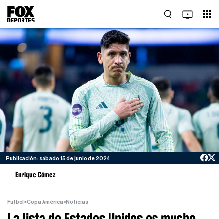
Publicación: sábado 15 de junio de 2024
Enrique Gómez
Futbol
>
Copa América
>
Noticias
La lista de Estados Unidos es mucho