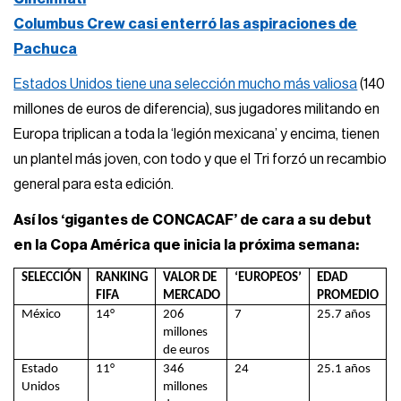
Columbus Crew casi enterró las aspiraciones de
Pachuca
Estados Unidos tiene una selección mucho más valiosa
(140
millones de euros de diferencia), sus jugadores militando en
Europa triplican a toda la ‘legión mexicana’ y encima, tienen
un plantel más joven, con todo y que el Tri forzó un recambio
general para esta edición.
Así los ‘gigantes de CONCACAF’ de cara a su debut
en la Copa América que inicia la próxima semana:
SELECCIÓN
RANKING
VALOR DE
‘EUROPEOS’
EDAD
FIFA
MERCADO
PROMEDIO
México
14°
206
7
25.7 años
millones
de euros
Estado
11°
346
24
25.1 años
Unidos
millones