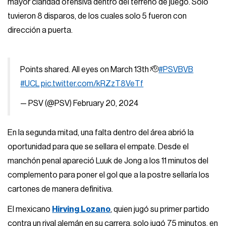
mayor claridad ofensiva dentro del terreno de juego. Solo
tuvieron 8 disparos, de los cuales solo 5 fueron con
dirección a puerta.
Points shared. All eyes on March 13th 🫡
#PSVBVB
#UCL
pic.twitter.com/kRZzT8VeTf
— PSV (@PSV)
February 20, 2024
En la segunda mitad, una falta dentro del área abrió la
oportunidad para que se sellara el empate. Desde el
manchón penal apareció Luuk de Jong a los 11 minutos del
complemento para poner el gol que a la postre sellaría los
cartones de manera definitiva.
El mexicano
Hirving Lozano
, quien jugó su primer partido
contra un rival alemán en su carrera, solo jugó 75 minutos, en