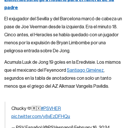
padre
El exjugador del Sevilla y del Barcelona marcó de cabeza un
pase de Joe Veerman desde la izquierda. Era el minuto 18.
Cinco antes, el Heracles se había quedado con un jugador
menos por la expulsión de Bryan Limbombe por una
peligrosa entrada sobre De Jong.
Acumula Luuk de Jong 19 goles en la Eredivisie. Los mismos
que el mexicano del Feyenoord
Santiago Giménez
,
segundos en la tabla de anotadores con solo un tanto
menos que el griego del AZ Alkmaar Vangelis Pavlidis.
Chucky 🫶🇲🇽
#PSVHER
pic.twitter.com/y8vEzDFHQu
— PSV Español (@PSVespanol)
February 16, 2024