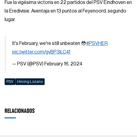
Fue la vigésima victoria en 22 partidos del PSV Eindhoven en
la Eredivisie. Aventaja en 13 puntos al Feyenoord, segundo
lugar.
It's February, we're still unbeaten 😳
#PSVHER
pic.twitter.com/gvBP3jLC4f
— PSV (@PSV)
February 16, 2024
PSV
Hirving Lozano
RELACIONADOS