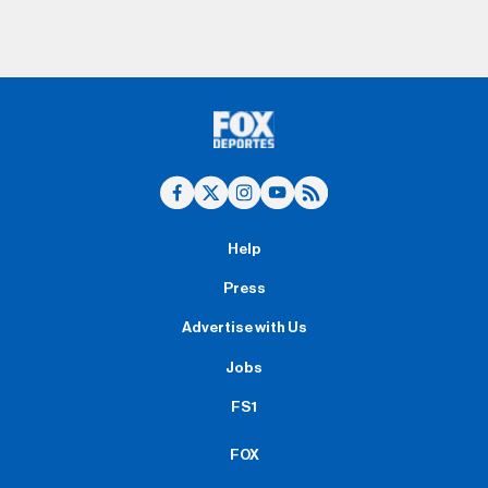
Help
Press
Advertise with Us
Jobs
FS1
FOX