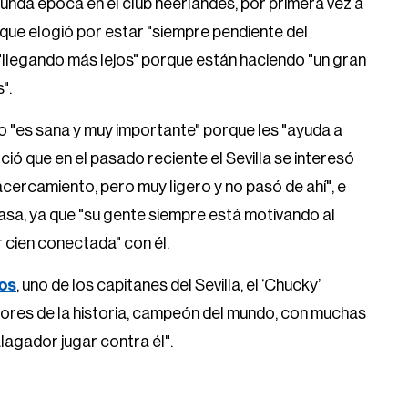
unda época en el club neerlandés, por primera vez a
que elogió por estar "siempre pendiente del
 "llegando más lejos" porque están haciendo "un gran
".
 "es sana y muy importante" porque les "ayuda a
ió que en el pasado reciente el Sevilla se interesó
acercamiento, pero muy ligero y no pasó de ahí", e
n casa, ya que "su gente siempre está motivando al
or cien conectada" con él.
os
, uno de los capitanes del Sevilla, el ‘Chucky’
ejores de la historia, campeón del mundo, con muchas
lagador jugar contra él".