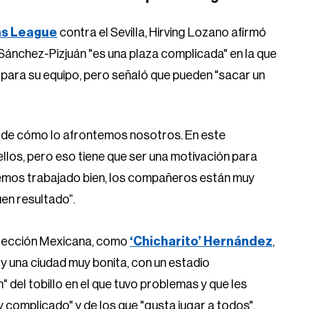
s League
contra el Sevilla, Hirving Lozano afirmó
ánchez-Pizjuán "es una plaza complicada" en la que
" para su equipo, pero señaló que pueden "sacar un
o de cómo lo afrontemos nosotros. En este
llos, pero eso tiene que ser una motivación para
hemos trabajado bien, los compañeros están muy
en resultado”.
elección Mexicana, como
‘Chicharito’ Hernández
,
b y una ciudad muy bonita, con un estadio
 del tobillo en el que tuvo problemas y que les
y complicado" y de los que "gusta jugar a todos".