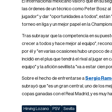
El internacional mexicano valoró que en su seg
las órdenes de un técnico como Peter Bosz al 
jugador" y dar "oportunidades a todos", están
torneo en liga y un mejor papel en la Champions
Tras subrayar que la competencia en su puesto
crecer a todos y hace mejor al equipo", reconoc
por él y "en varias ocasiones hubo un poco de 
incidió en el plus que tendrá el rival al jugar e
equipo" y la afición sevillista "va a estar cien p
Sobre el hecho de enfrentarse a
Sergio Ram
subrayó que "es un gran central, uno de los m
copas ganadas con el Real Madrid, y es muy ha
Hirving Lozano
PSV
Sevilla