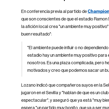
En conferencia previa al partido de
Champion
que son conscientes de que el estadio Ramon S
la afición local crea "un ambiente muy positivo
buen resultado":
"El ambiente puede influir o no dependiend
estadio hay un ambiente muy positivo para e
nosotros. Es una plaza complicada, pero 
motivados y creo que podemos sacar un bu
Lozano indicó que compañeros suyos en la S
jugaron en el Sevilla y "hablan de que es un clu
espectacular", y aseguró que ya está "muy bien"
espera "un partido muy bonito, que va a ser mu