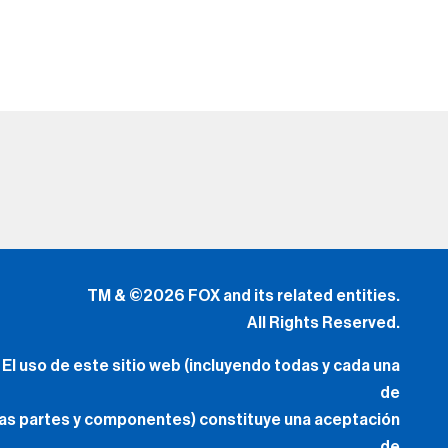
TM & ©2026 FOX and its related entities.
All Rights Reserved.
El uso de este sitio web (incluyendo todas y cada una
de
las partes y componentes) constituye una aceptación
de
los
Términos de Uso
(Lo Nuevo) y
Política de Privacidad.
Tus Opciones de Privacidad
.