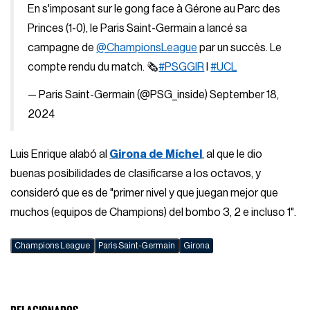
En s'imposant sur le gong face à Gérone au Parc des
Princes (1-0), le Paris Saint-Germain a lancé sa
campagne de
@ChampionsLeague
par un succès. Le
compte rendu du match. 🗞️
#PSGGIR
I
#UCL
— Paris Saint-Germain (@PSG_inside)
September 18,
2024
Luis Enrique alabó al
Girona de Míchel
, al que le dio
buenas posibilidades de clasificarse a los octavos, y
consideró que es de "primer nivel y que juegan mejor que
muchos (equipos de Champions) del bombo 3, 2 e incluso 1".
Champions League
Paris Saint-Germain
Girona