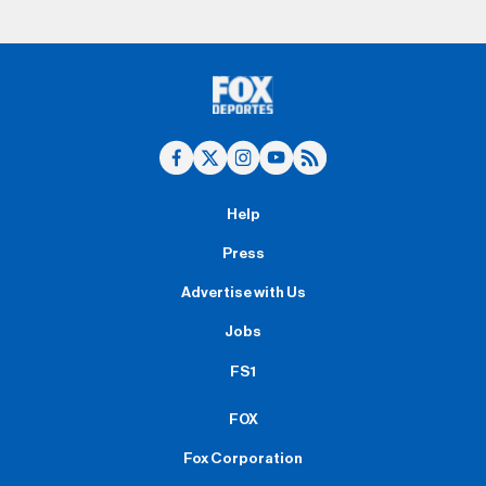
Help
Press
Advertise with Us
Jobs
FS1
FOX
Fox Corporation