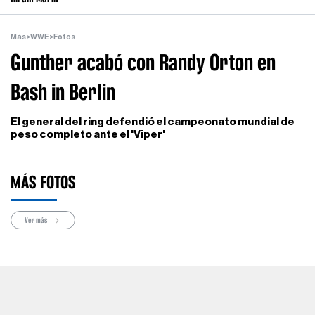
Más
>
WWE
>
Fotos
Gunther acabó con Randy Orton en
Bash in Berlin
El general del ring defendió el campeonato mundial de
peso completo ante el 'Viper'
MÁS FOTOS
Ver más