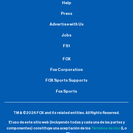
Help
Press
Advertise with Us
Jobs
FS1
FOX
Fox Corporation
FOX Sports Supports
Fox Sports
TM & ©2026 FOX and its related entities.
All Rights Reserved.
El uso de este sitio web (incluyendo todas y cada una de las partes y
componentes) constituye una aceptación de
los
Términos de Uso
(Lo