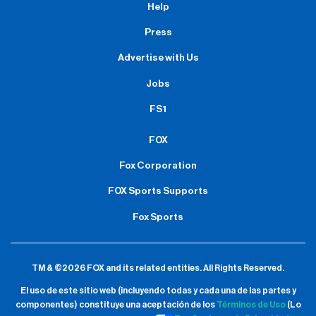
Help
Press
Advertise with Us
Jobs
FS1
FOX
Fox Corporation
FOX Sports Supports
Fox Sports
TM & ©2026 FOX and its related entities.
All Rights Reserved.
El uso de este sitio web (incluyendo todas y cada una de las partes y
componentes) constituye una aceptación de
los
Términos de Uso
(Lo