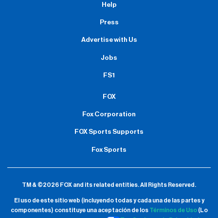
Help
Press
Advertise with Us
Jobs
FS1
FOX
Fox Corporation
FOX Sports Supports
Fox Sports
TM & ©2026 FOX and its related entities.
All Rights Reserved.
El uso de este sitio web (incluyendo todas y cada una de las partes y
componentes) constituye una aceptación de
los
Términos de Uso
(Lo