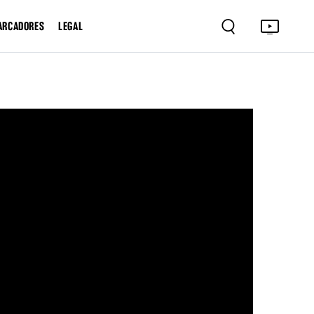
ARCADORES
LEGAL