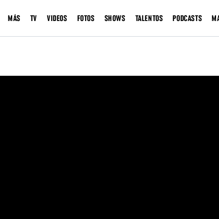
MÁS
TV
VIDEOS
FOTOS
SHOWS
TALENTOS
PODCASTS
M