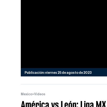
Publicación: viernes 25 de agosto de 2023
Mexico
>
Videos
América vs León: Liga MX