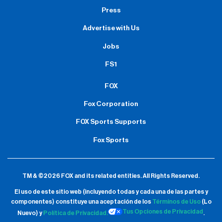
Press
Advertise with Us
Jobs
FS1
FOX
Fox Corporation
FOX Sports Supports
Fox Sports
TM & ©2026 FOX and its related entities.
All Rights Reserved.
El uso de este sitio web (incluyendo todas y cada una de las partes y
componentes) constituye una aceptación de
los
Términos de Uso
(Lo
Tus Opciones de Privacidad
Nuevo) y
Política de Privacidad.
.