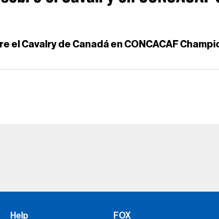
bre el Cavalry de Canadá en CONCACAF Champi
Help
FOX